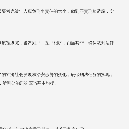
，又要考虑被告人应负刑事责任的大小，做到罪责刑相适应，实
做到该宽则宽，当严则严，宽严相济，罚当其罪，确保裁判法律
地区的经济社会发展和治安形势的变化，确保刑法任务的实现；
，所判处的刑罚应当基本均衡。
量分析，依次确定量刑起点、基准刑和宣告刑。