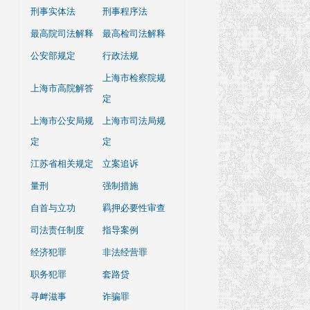
刑事实体法
刑事程序法
最高院司法解释
最高检司法解释
公安部规定
行政法规
上海市检察院规
上海市高院解答
定
上海市公安局规
上海市司法局规
定
定
江苏省相关规定
立案追诉
量刑
强制措施
自首与立功
羁押必要性审查
司法责任制度
指导案例
经济犯罪
非法经营罪
职务犯罪
套路贷
寻衅滋事
诈骗罪