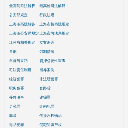
最高院司法解释
最高检司法解释
公安部规定
行政法规
上海市高院解答
上海市检察院规定
上海市公安局规定
上海市司法局规定
江苏省相关规定
立案追诉
量刑
强制措施
自首与立功
羁押必要性审查
司法责任制度
指导案例
经济犯罪
非法经营罪
职务犯罪
套路贷
寻衅滋事
诈骗罪
走私罪
金融犯罪
非吸
传播淫秽物品
毒品犯罪
侵犯知识产权